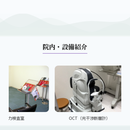
院内・設備紹介
査室
OCT（光干渉断層計）