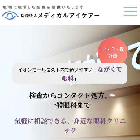
土・日・祝
診療
ながくて
イオンモール長久手内で通いやすい「
眼科
」
検査からコンタクト処方、
一般眼科まで
気軽に相談できる、身近な眼科クリニ
ック